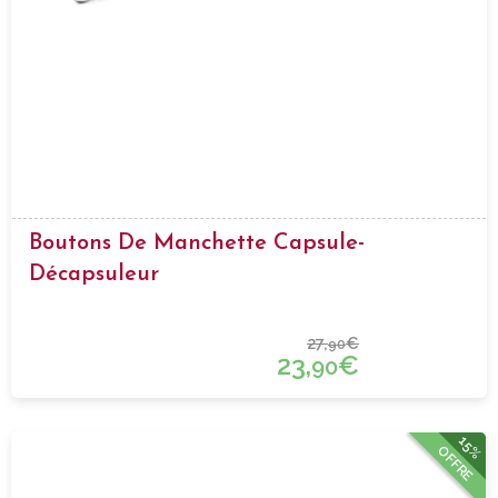
Boutons De Manchette Capsule-
Décapsuleur
27,
€
90
23,
€
90
15%
OFFRE