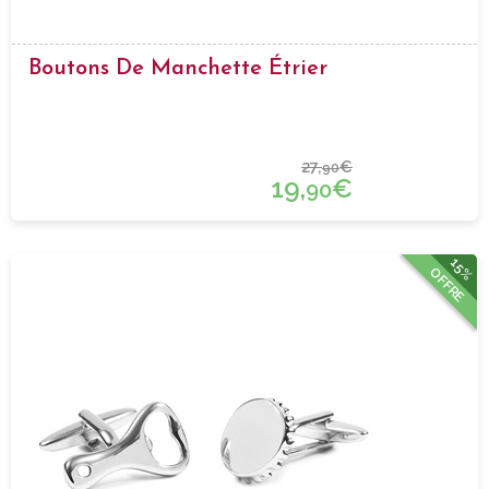
Boutons De Manchette Étrier
27,
€
90
19,
€
90
15%
OFFRE