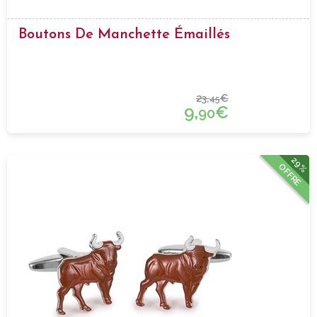
Boutons De Manchette Émaillés
23,
€
45
9,
€
90
29%
OFFRE