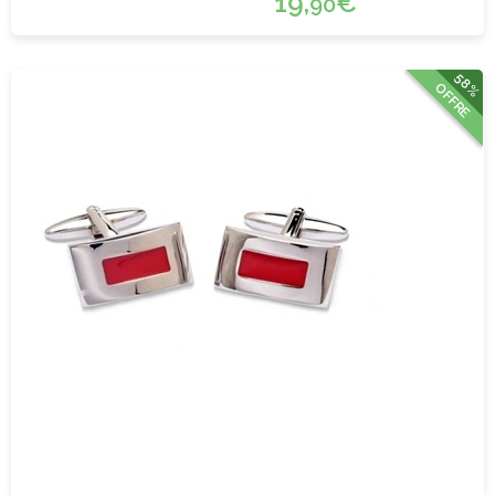
19,
€
90
58%
OFFRE