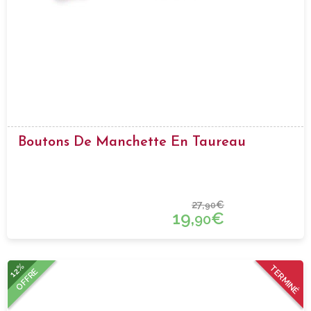
Boutons De Manchette En Taureau
27,
€
90
19,
€
90
12%
TERMINÉ
OFFRE