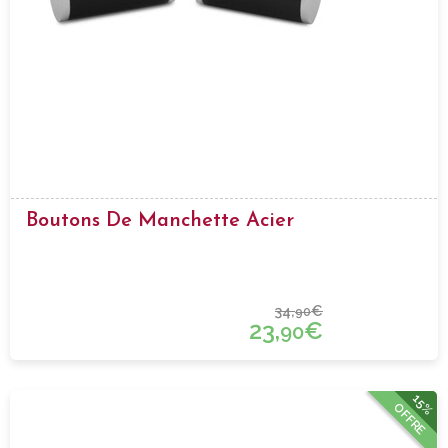
Boutons De Manchette Acier
34,
€
90
23,
€
90
15%
OFFRE