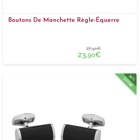
Boutons De Manchette Règle-Équerre
27,
€
90
23,
€
90
32%
OFFRE