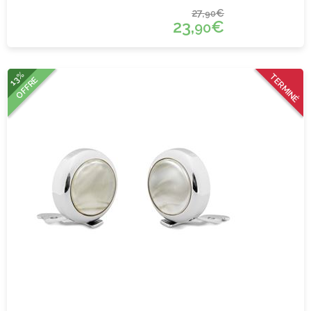
27,
€
90
23,
€
90
13%
TERMINÉ
OFFRE