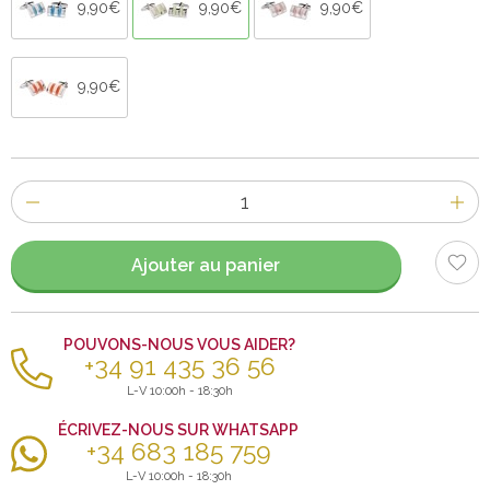
9,90€
9,90€
9,90€
9,90€
Nombre
d'items
Ajouter au panier
POUVONS-NOUS VOUS AIDER?
+34 91 435 36 56
L-V 10:00h - 18:30h
ÉCRIVEZ-NOUS SUR WHATSAPP
+34 683 185 759
L-V 10:00h - 18:30h