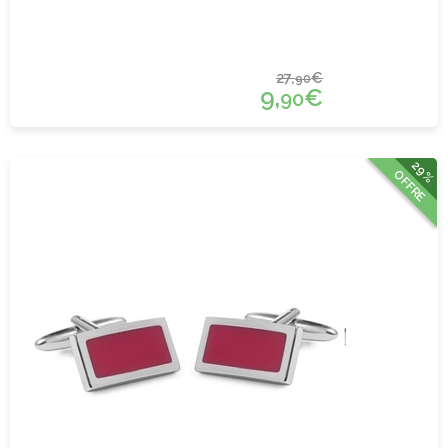
27,
€
90
9,
€
90
29%
OFFRE