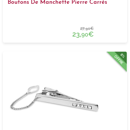
Boutons De Manchette Pierre Carrés
27,
€
90
23,
€
90
8%
OFFRE