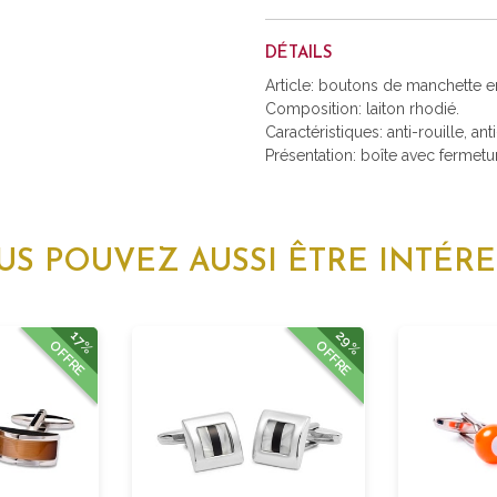
DÉTAILS
Article: boutons de manchette en
Composition: laiton rhodié.
Caractéristiques: anti-rouille, ant
Présentation: boîte avec fermetu
US POUVEZ AUSSI ÊTRE INTÉRE
29%
17%
OFFRE
OFFRE