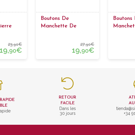
Boutons De
Boutons
ierre
Manchette De
Manchet
Créateur
Billard 5
23,
€
27,
€
90
90
19,
€
19,
€
90
90
RETOUR
AT
 RAPIDE
FACILE
AU
IBLE
Dans les
tienda@si
rapide
30 jours
+34 9