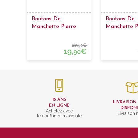
Boutons De
Boutons De
Manchette Pierre
Manchette P
27,
€
90
19,
€
90
15 ANS
LIVRAISON
EN LIGNE
DISPON
Achetez avec
Livraison 
le confiance maximale