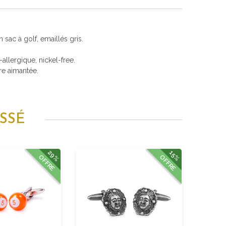
 sac à golf, emaillés gris.
i-allergique, nickel-free.
re aimantée.
SSÉ
29%
15%
OFFRE
OFFRE