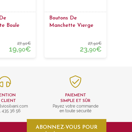
 De
Boutons De
te Boule
Manchette Vierge
Rocio
27,
€
27,
€
90
90
19,
€
23,
€
90
90
ENTION
PAIEMENT
 CLIENT
SIMPLE ET SÛR
lviosilvani.com
Payez votre commande
1 435 36 56
en toute sécurité
ABONNEZ-VOUS POUR