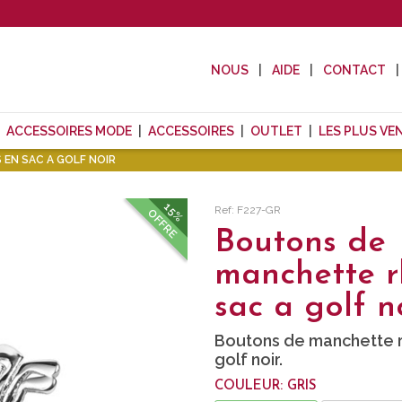
NOUS
AIDE
CONTACT
ACCESSOIRES MODE
ACCESSOIRES
OUTLET
LES PLUS VE
EN SAC A GOLF NOIR
15%
Ref: F227-GR
OFFRE
Boutons de
manchette r
sac a golf n
Boutons de manchette r
golf noir.
COULEUR: GRIS