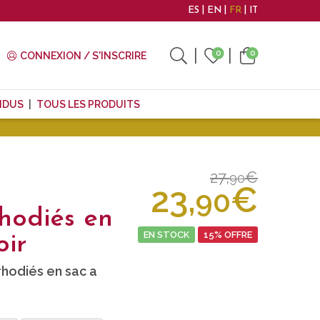
ES
EN
FR
IT
0
0
CONNEXION / S'INSCRIRE
NDUS
TOUS LES PRODUITS
27,
€
90
23,
€
90
hodiés en
EN STOCK
15% OFFRE
oir
hodiés en sac a