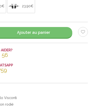
90€
23,90€
Ajouter au panier
AIDER?
 56
HATSAPP
759
lo Visconti
ton rodié