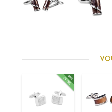
VO
29%
OFFRE