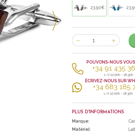
23,90€
23,
Nombre
d'items
POUVONS-NOUS VOUS 
+34 91 435 36
L-V 10:00h - 18:30h
ÉCRIVEZ-NOUS SUR W
+34 683 185 
L-V 10:00h - 18:30h
PLUS D'INFORMATIONS
Marque:
Car
Matériel:
Lai