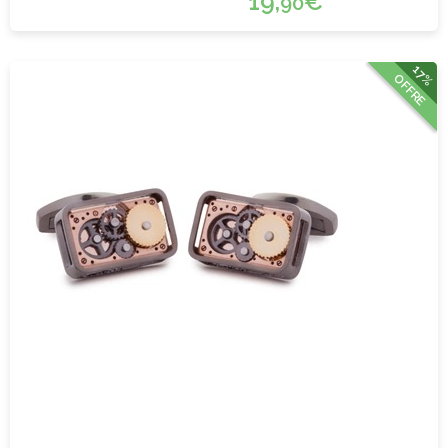
19,
€
90
17%
OFFRE