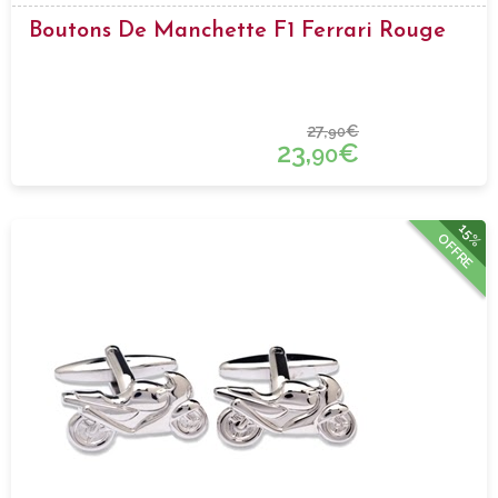
Boutons De Manchette F1 Ferrari Rouge
27,
€
90
23,
€
90
15%
OFFRE