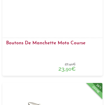
Boutons De Manchette Moto Course
27,
€
90
23,
€
90
39%
OFFRE