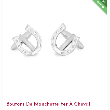
15%
OFFRE
Boutons De Manchette Fer À Cheval