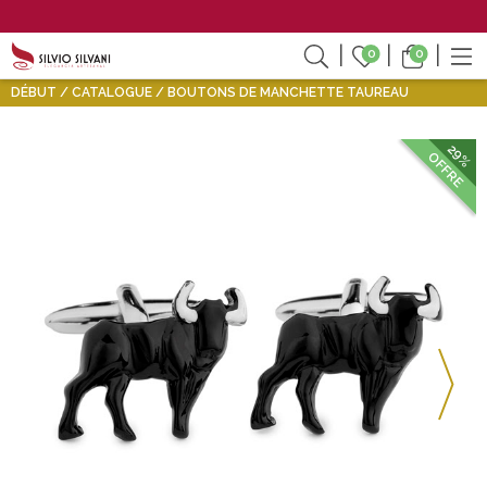
0
0
DÉBUT
CATALOGUE
BOUTONS DE MANCHETTE TAUREAU
29%
OFFRE