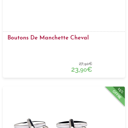
Boutons De Manchette Cheval
27,
€
90
23,
€
90
15%
OFFRE