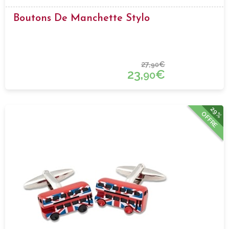
Boutons De Manchette Stylo
27,
€
90
23,
€
90
29%
OFFRE