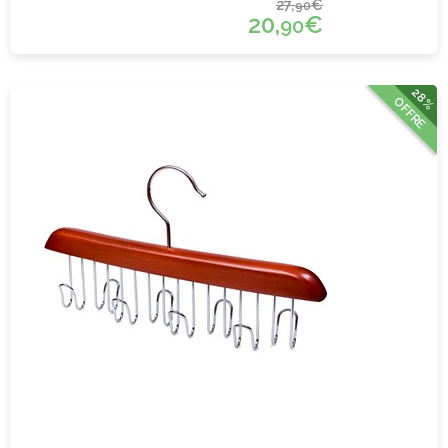
27,
€
90
20,
€
90
28%
OFFRE