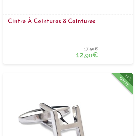
Cintre À Ceintures 8 Ceintures
17,
€
90
12,
€
90
14%
OFFRE