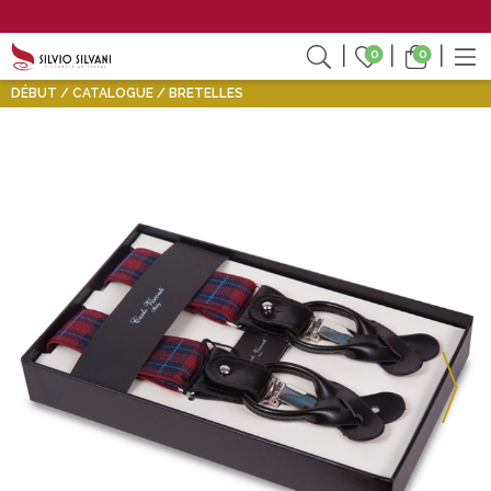
0
0
DÉBUT
CATALOGUE
BRETELLES