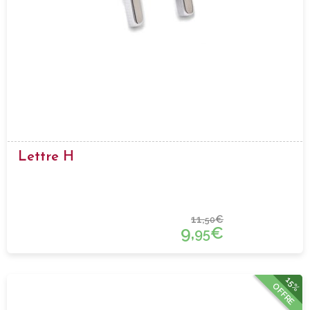
Lettre H
11,
€
50
9,
€
95
15%
OFFRE