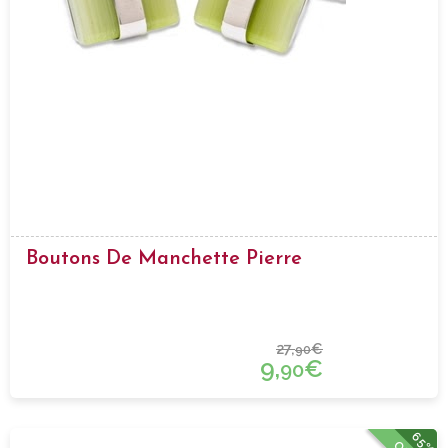
Boutons De Manchette Pierre
27,
€
90
9,
€
90
65%