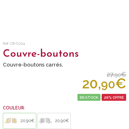
Ref: CB-C004
Couvre-boutons
Couvre-boutons carrés.
27,
€
90
20,
€
90
EN STOCK
26% OFFRE
COULEUR:
20,90€
20,90€