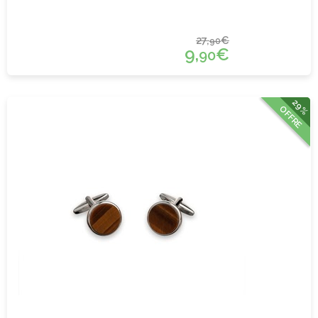
27,
€
90
9,
€
90
29%
OFFRE