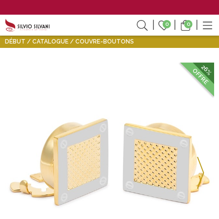
0
0
DÉBUT
CATALOGUE
COUVRE-BOUTONS
26%
OFFRE