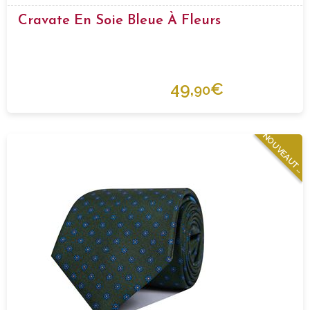
Cravate En Soie Bleue À Fleurs
49,
€
90
N
O
U
V
E
A
U
T
E
S