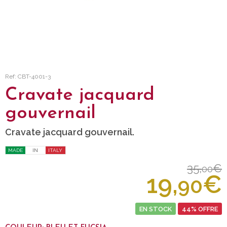
Ref: CBT-4001-3
Cravate jacquard
gouvernail
Cravate jacquard gouvernail.
MADE
IN
ITALY
35,
€
00
19,
€
90
EN STOCK
44% OFFRE