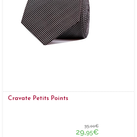
Cravate Petits Points
35,
€
00
29,
€
95