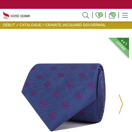
0
0
DÉBUT
CATALOGUE
CRAVATE JACQUARD GOUVERNAIL
44%
OFFRE