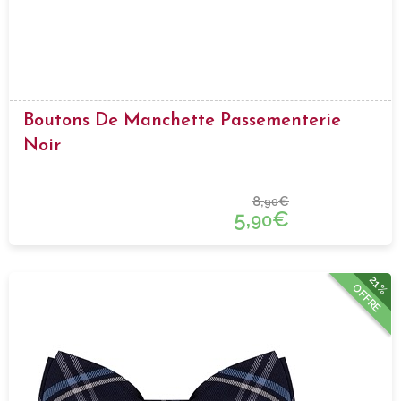
Boutons De Manchette Passementerie
Noir
8,
€
90
5,
€
90
21%
OFFRE