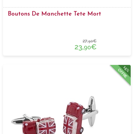
Boutons De Manchette Tete Mort
27,
€
90
23,
€
90
15%
OFFRE