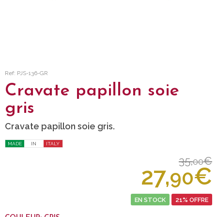
Ref: PJS-136-GR
Cravate papillon soie
gris
Cravate papillon soie gris.
MADE
IN
ITALY
35,
€
00
27,
€
90
EN STOCK
21% OFFRE