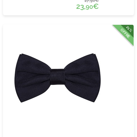
27,
€
90
23,
€
90
21%
OFFRE