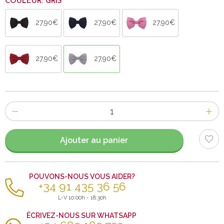
COULEUR: GRIS
27,90€
27,90€
27,90€
27,90€
27,90€
Nombre
d'items
Ajouter au panier
POUVONS-NOUS VOUS AIDER?
+34 91 435 36 56
L-V 10:00h - 18:30h
ÉCRIVEZ-NOUS SUR WHATSAPP