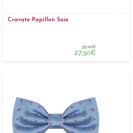
Cravate Papillon Soie
35,
€
00
27,
€
90