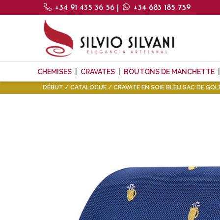
+34 91 435 36 56
|
+34 683 185 759
CHEMISES
CRAVATES
BOUTONS DE MANCHETTE
DÉBUT
CATALOGUE
CRAVATE EN SOIE BLEU SAC DE GOL