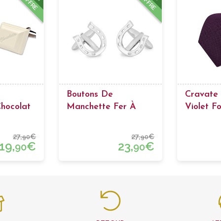
OFFRE
OFFRE
Boutons De
Cravate 
hocolat
Manchette Fer À
Violet F
Cheval
Texture
27,
€
27,
€
90
90
19,
€
23,
€
90
90