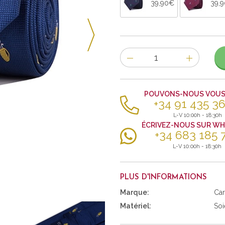
39,90€
39,
Nombre
d'items
POUVONS-NOUS VOUS 
+34 91 435 36
L-V 10:00h - 18:30h
ÉCRIVEZ-NOUS SUR W
+34 683 185 
L-V 10:00h - 18:30h
PLUS D'INFORMATIONS
Marque:
Car
Matériel:
Soi