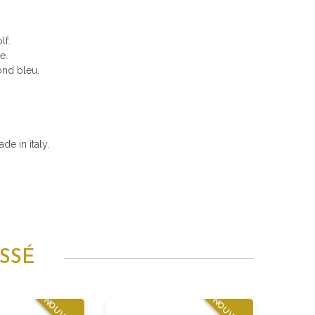
lf.
e.
ond bleu.
e in italy.
SSÉ