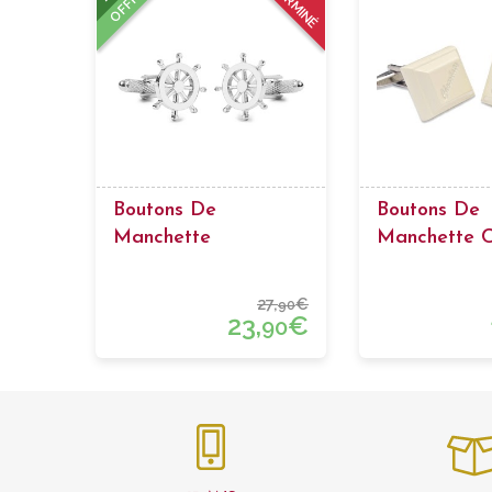
TERMINÉ
OFFRE
Boutons De
Boutons De
Manchette
Manchette C
Gouvernail
Blanc
27,
€
90
23,
€
90