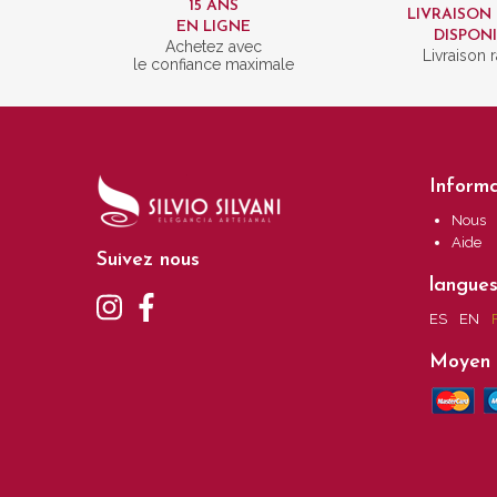
15 ANS
LIVRAISON
EN LIGNE
DISPON
Achetez avec
Livraison 
le confiance maximale
Informa
Nous
Aide
Suivez nous
langue
ES
EN
Moyen 