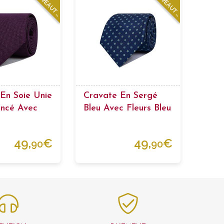
N
O
U
V
E
A
U
T
N
O
U
V
E
A
U
T
E
S
E
S
En Soie Unie
Cravate En Sergé
oncé Avec
Bleu Avec Fleurs Bleu
Ciel
49,
€
49,
€
90
90