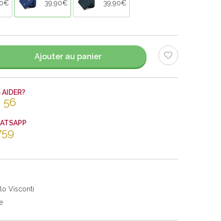
90€
39,90€
39,90€
Ajouter au panier
AIDER?
 56
HATSAPP
759
lo Visconti
e