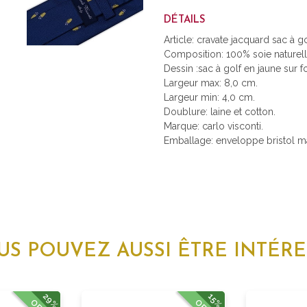
DÉTAILS
Article: cravate jacquard sac à go
Composition: 100% soie naturell
Dessin :sac à golf en jaune sur f
Largeur max: 8,0 cm.
Largeur min: 4,0 cm.
Doublure: laine et cotton.
Marque: carlo visconti.
Emballage: enveloppe bristol mad
US POUVEZ AUSSI ÊTRE INTÉRE
29%
15%