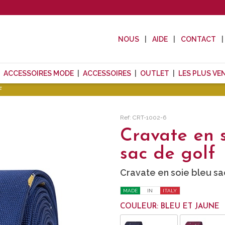
NOUS
AIDE
CONTACT
ACCESSOIRES MODE
ACCESSOIRES
OUTLET
LES PLUS VE
F
Ref: CRT-1002-6
Cravate en 
sac de golf
Cravate en soie bleu sa
MADE
IN
ITALY
COULEUR: BLEU ET JAUNE