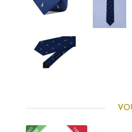
VO
15%