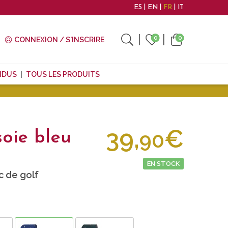
ES
EN
FR
IT
0
0
CONNEXION / S'INSCRIRE
NDUS
TOUS LES PRODUITS
39,
€
90
soie bleu
EN STOCK
c de golf