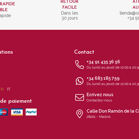
RETOUR
AT
 RAPIDE
FACILE
AU
IBLE
Dans les
tienda@si
rapide
30 jours
+34 9
tions
Contact
+34 91 435 36 56
Du lundi au jeudi de 10:00 à 20:3
+34 683 185 759
s
Du lundi au jeudi de 10:00 à 20:3
FR
IT
Ecrivez nous
de paiement
Contactez-nous
Calle Don Ramón de la C
28001 - Madrid