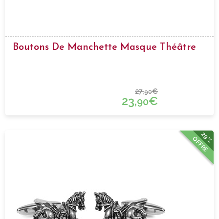
Boutons De Manchette Masque Théâtre
27,
€
90
23,
€
90
29%
OFFRE