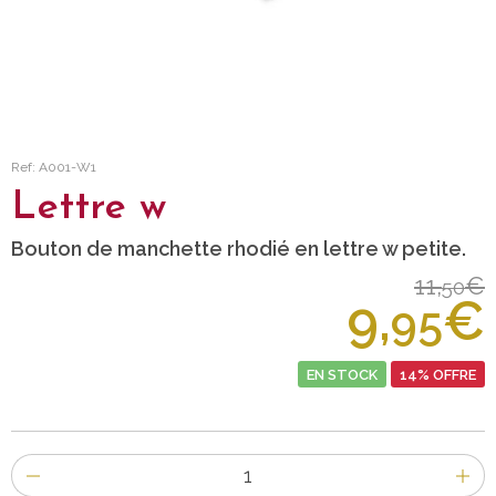
Ref: A001-W1
Lettre w
Bouton de manchette rhodié en lettre w petite.
11,
€
50
9,
€
95
EN STOCK
14% OFFRE
Nombre
d'items