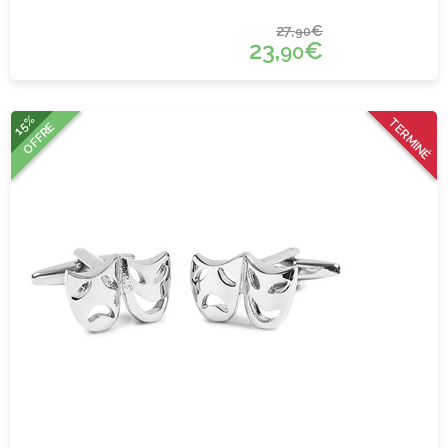
27,
€
90
23,
€
90
15%
TERMINÉ
OFFRE