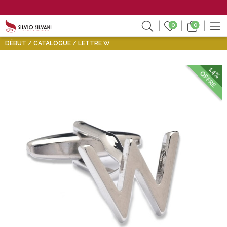
0
0
DÉBUT
CATALOGUE
LETTRE W
14%
OFFRE