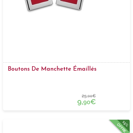
Boutons De Manchette Émaillés
25,
€
00
9,
€
90
15%
OFFRE