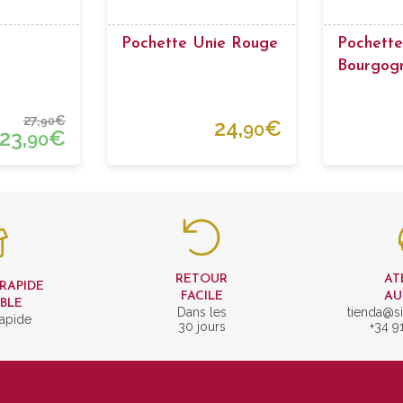
Pochette Unie Rouge
Pochette
Bourgog
Fleurs
27,
€
90
24,
€
90
23,
€
90
RETOUR
AT
 RAPIDE
FACILE
AU
IBLE
Dans les
tienda@si
rapide
30 jours
+34 9