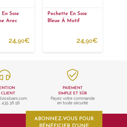
 En Soie
Pochette En Soie
ne Avec
Bleue À Motif
Cachemire
24,
€
24,
€
90
90
ENTION
PAIEMENT
 CLIENT
SIMPLE ET SÛR
lviosilvani.com
Payez votre commande
1 435 36 56
en toute sécurité
ABONNEZ-VOUS POUR
BÉNÉFICIER D'UNE