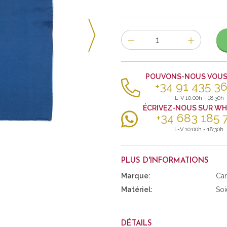
Nombre
d'items
POUVONS-NOUS VOUS 
+34 91 435 36
L-V 10:00h - 18:30h
ÉCRIVEZ-NOUS SUR W
+34 683 185 
L-V 10:00h - 18:30h
PLUS D'INFORMATIONS
Marque:
Car
Matériel:
Soi
DÉTAILS