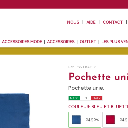
NOUS
AIDE
CONTACT
ACCESSOIRES MODE
ACCESSOIRES
OUTLET
LES PLUS VE
Ref: PBS-LISOS-2
Pochette un
Pochette unie.
MADE
IN
ITALY
COULEUR: BLEU ET BLUETT
24,90€
24,