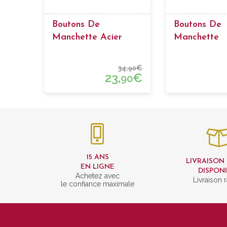
Boutons De
Boutons De
Manchette Acier
Manchette
Classiques
34,
€
90
23,
€
90
15 ANS
LIVRAISON
EN LIGNE
DISPON
Achetez avec
Livraison 
le confiance maximale