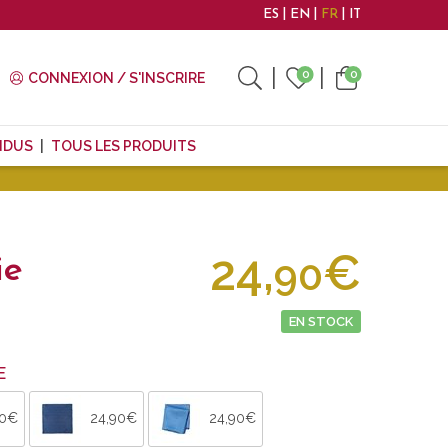
ES
EN
FR
IT
0
0
CONNEXION / S'INSCRIRE
NDUS
TOUS LES PRODUITS
24,
€
90
ie
EN STOCK
E
90€
24,90€
24,90€