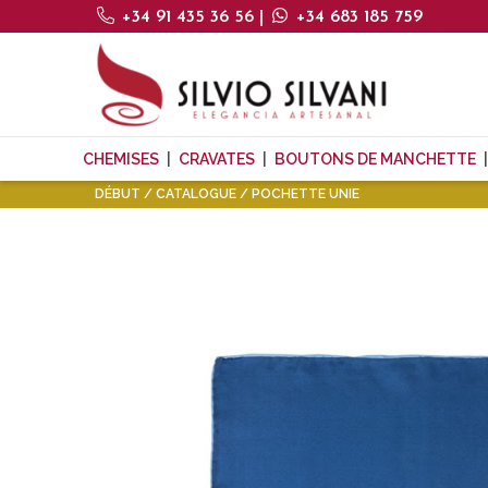
+34 91 435 36 56
|
+34 683 185 759
CHEMISES
CRAVATES
BOUTONS DE MANCHETTE
DÉBUT
CATALOGUE
POCHETTE UNIE