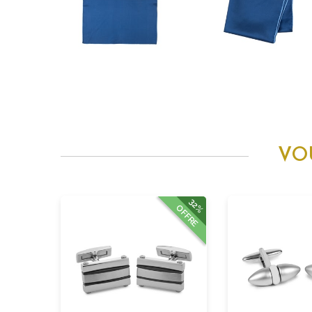
VO
32%
OFFRE