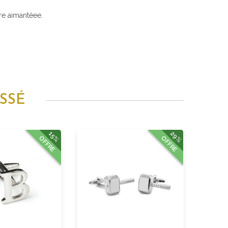
re aimantéee.
SSÉ
29%
15%
OFFRE
OFFRE