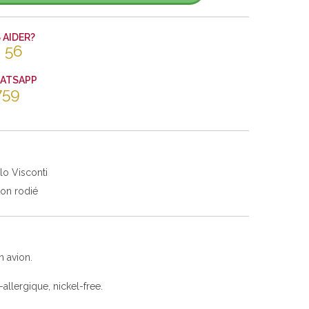
AIDER?
 56
HATSAPP
759
lo Visconti
ton rodié
n avion.
i-allergique, nickel-free.