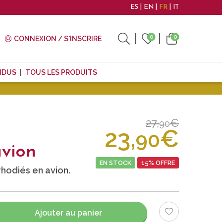
ES
EN
FR
IT
0
0
CONNEXION / S'INSCRIRE
NDUS
TOUS LES PRODUITS
27,
€
90
23,
€
90
vion
EN STOCK
15% OFFRE
hodiés en avion.
Ajouter au panier