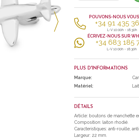
POUVONS-NOUS VOUS 
+34 91 435 36
L-V 10:00h - 18:30h
ÉCRIVEZ-NOUS SUR W
+34 683 185 
L-V 10:00h - 18:30h
PLUS D'INFORMATIONS
Marque:
Car
Matériel:
Lai
DÉTAILS
Article: boutons de manchette e
Composition: laiton rhodié.
Caracteristiques: anti-rouille, ant
Largeur: 22 mm.