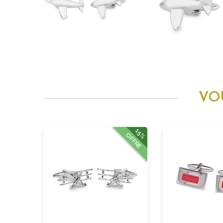
VO
15%
OFFRE