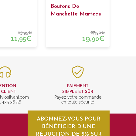
Boutons De
Manchette Marteau
De Thor
13,
€
27,
€
95
90
11,
€
19,
€
95
90
ENTION
PAIEMENT
 CLIENT
SIMPLE ET SÛR
lviosilvani.com
Payez votre commande
1 435 36 56
en toute sécurité
ABONNEZ-VOUS POUR
BÉNÉFICIER D'UNE
RÉDUCTION DE 5% SUR