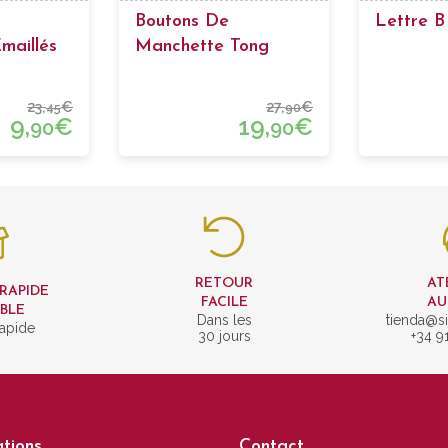
Boutons De
Lettre B
maillés
Manchette Tong
23,
€
27,
€
45
90
9,
€
19,
€
90
90
RETOUR
AT
 RAPIDE
FACILE
AU
IBLE
Dans les
tienda@si
rapide
30 jours
+34 9
tions
Contact