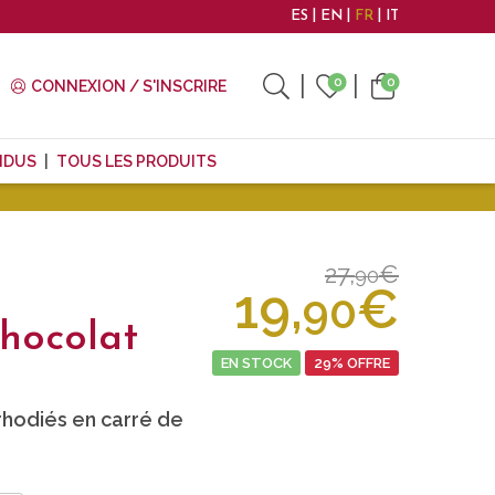
ES
EN
FR
IT
0
0
CONNEXION / S'INSCRIRE
NDUS
TOUS LES PRODUITS
27,
€
90
19,
€
90
hocolat
EN STOCK
29% OFFRE
hodiés en carré de