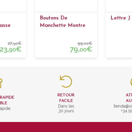
Boutons De
Lettre J
asse
Manchette Montre
27,
€
99,
€
90
00
23,
€
79,
€
90
00
RETOUR
AT
 RAPIDE
FACILE
AU
IBLE
Dans les
tienda@si
rapide
30 jours
+34 9