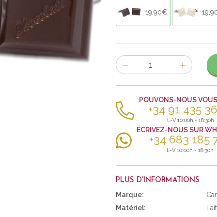
19,90€
19,9
Nombre
d'items
POUVONS-NOUS VOUS 
+34 91 435 36
L-V 10:00h - 18:30h
ÉCRIVEZ-NOUS SUR W
+34 683 185 
L-V 10:00h - 18:30h
PLUS D'INFORMATIONS
Marque:
Car
Matériel:
Lai