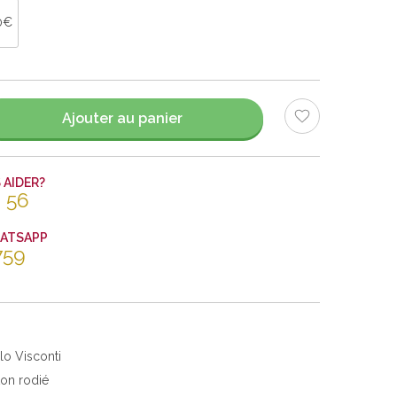
0€
Ajouter au panier
AIDER?
 56
HATSAPP
759
lo Visconti
ton rodié