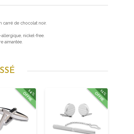
 carré de chocolat noir.
i-allergique, nickel-free.
re aimantée.
SSÉ
14%
11%
OFFRE
OFFRE