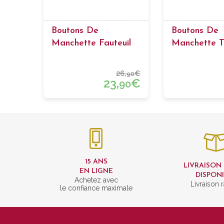
Boutons De
Boutons De
Manchette Fauteuil
Manchette T
Dentiste
Café
26,
€
90
23,
€
90
15 ANS
LIVRAISON
EN LIGNE
DISPON
Achetez avec
Livraison 
le confiance maximale