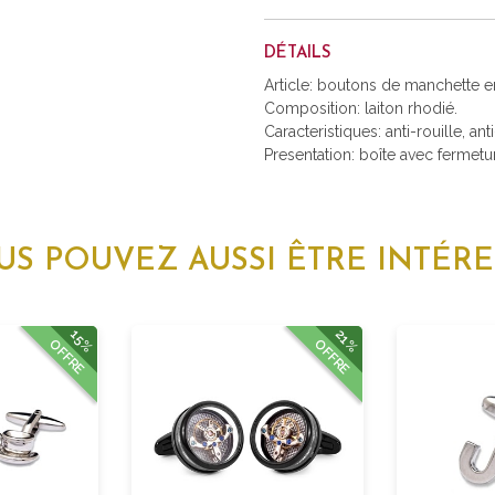
DÉTAILS
Article: boutons de manchette en
Composition: laiton rhodié.
Caracteristiques: anti-rouille, ant
Presentation: boîte avec fermetu
US POUVEZ AUSSI ÊTRE INTÉRE
15%
21%
OFFRE
OFFRE