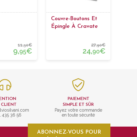
Couvre-Boutons Et
Épingle À Cravate
11,
€
27,
€
50
90
9,
€
24,
€
95
90
ENTION
PAIEMENT
 CLIENT
SIMPLE ET SÛR
lviosilvani.com
Payez votre commande
1 435 36 56
en toute sécurité
ABONNEZ-VOUS POUR