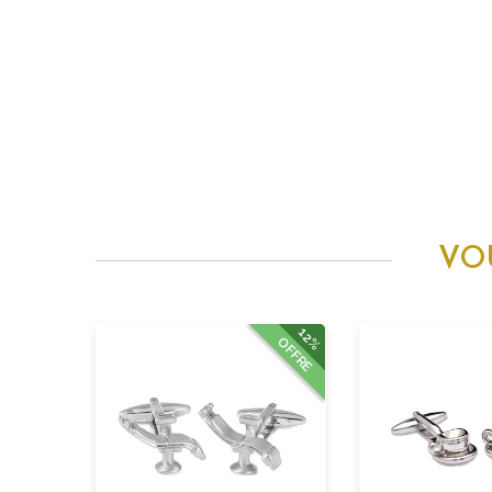
VO
12%
OFFRE