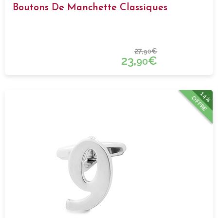
Boutons De Manchette Classiques
27,
€
90
23,
€
90
14%
OFFRE