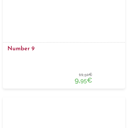
Number 9
11,
€
50
9,
€
95