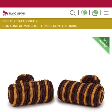
0
0
DÉBUT
CATALOGUE
BOUTONS DE MANCHETTE PASSEMENTERIE BARIL
34%
OFFRE