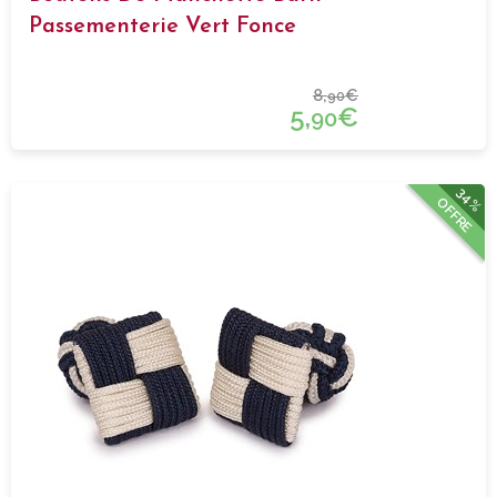
Passementerie Vert Fonce
8,
€
90
5,
€
90
34%
OFFRE