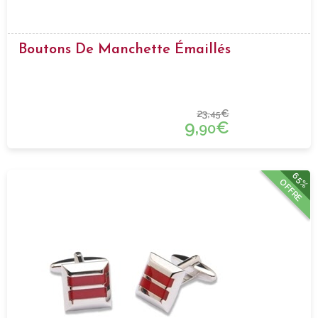
Boutons De Manchette Émaillés
23,
€
45
9,
€
90
65%
OFFRE