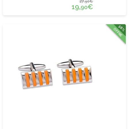
27,
€
90
19,
€
90
58%
OFFRE